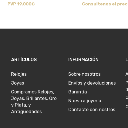
PVP 19.000€
Consultenos el prec
ARTÍCULOS
INFORMACIÓN
Relojes
Sobre nosotros
A
Joyas
Envíos y devoluciones
P
d
Compramos Relojes,
Garantía
Joyas, Brillantes, Oro
P
Nuestra joyería
y Plata, y
P
Contacte con nostros
Antigüedades