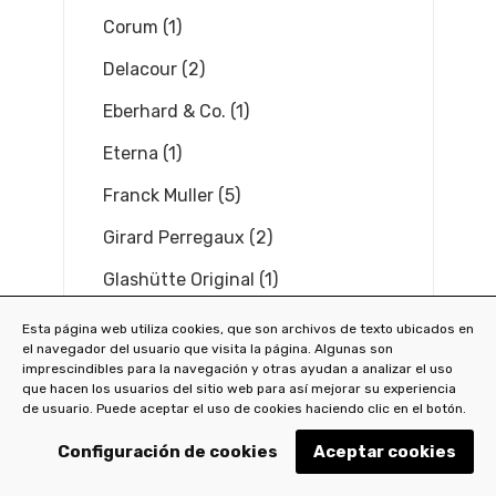
Corum (1)
Delacour (2)
Eberhard & Co. (1)
Eterna (1)
Franck Muller (5)
Girard Perregaux (2)
Glashütte Original (1)
Graham (3)
Esta página web utiliza cookies, que son archivos de texto ubicados en
el navegador del usuario que visita la página. Algunas son
Heuer (1)
imprescindibles para la navegación y otras ayudan a analizar el uso
que hacen los usuarios del sitio web para así mejorar su experiencia
Jaeger-Lecoultre (5)
de usuario. Puede aceptar el uso de cookies haciendo clic en el botón.
Montblanc (1)
Configuración de cookies
Aceptar cookies
Patek Philippe (4)