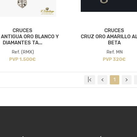
CRUCES
CRUCES
 ANTIGUA ORO BLANCO Y
CRUZ ORO AMARILLO AL
DIAMANTES TA...
BETA
Ref. (RMX)
Ref. MN
PVP 1.500€
PVP 320€
|<
<
1
>