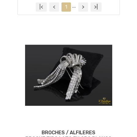
...
|<
<
1
>
>|
BROCHES / ALFILERES