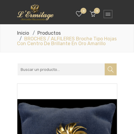
0
0
Inicio
Productos
BROCHES / ALFILERES Broche Tipo Hojas
Con Centro De Brillante En Oro Amarillo