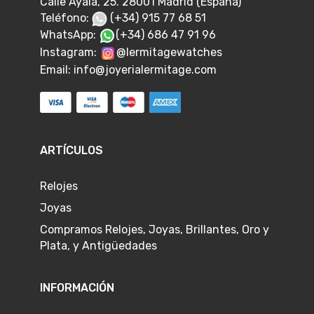
Calle Ayala, 25. 28001 Madrid (España)
Teléfono:
(+34) 915 77 68 51
WhatsApp:
(+34) 686 47 91 96
Instagram:
@lermitagewatches
Email:
info@joyerialermitage.com
ARTÍCULOS
Relojes
Joyas
Compramos Relojes, Joyas, Brillantes, Oro y
Plata, y Antigüedades
INFORMACIÓN