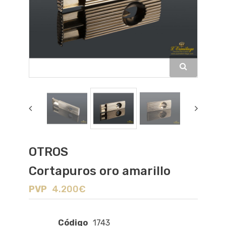
OTROS
Cortapuros oro amarillo
PVP
4.200€
Código
1743