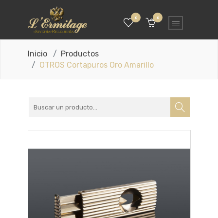
0
0
Inicio
Productos
OTROS Cortapuros Oro Amarillo