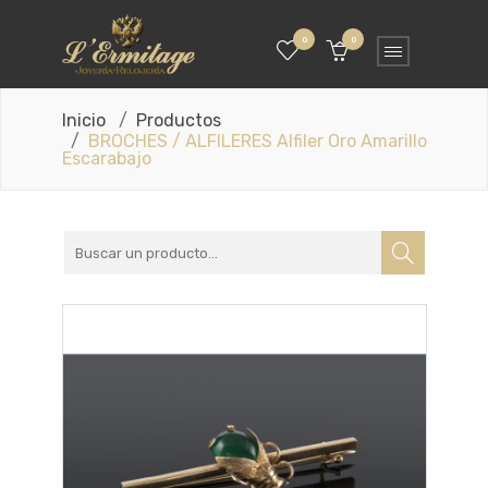
0
0
Inicio
Productos
BROCHES / ALFILERES Alfiler Oro Amarillo
Escarabajo