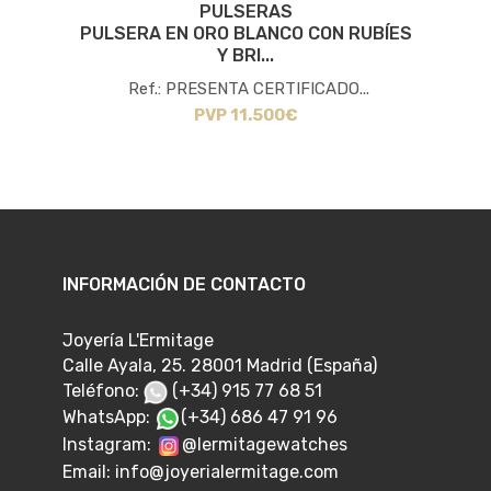
PULSERAS
NO
PULSERA EN ORO BLANCO CON RUBÍES
P
Y BRI...
Ref.: PRESENTA CERTIFICADO...
PVP 11.500€
INFORMACIÓN DE CONTACTO
Joyería L'Ermitage
Calle Ayala, 25. 28001 Madrid (España)
Teléfono:
(+34) 915 77 68 51
WhatsApp:
(+34) 686 47 91 96
Instagram:
@lermitagewatches
Email:
info@joyerialermitage.com