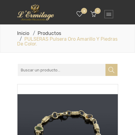
0
0
Inicio
Productos
PULSERAS Pulsera Oro Amarillo Y Piedras
De Color.