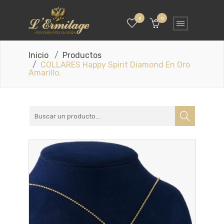
0
0
Inicio
Productos
COLLARES Happy Spirit Diamond En Oro
Amarillo.