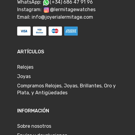
WhatsApp:
(+34) 686 47 91 96
Instagram:
@lermitagewatches
Email:
info@joyerialermitage.com
ARTÍCULOS
Relojes
Joyas
Compramos Relojes, Joyas, Brillantes, Oro y
Plata, y Antigüedades
INFORMACIÓN
Sobre nosotros