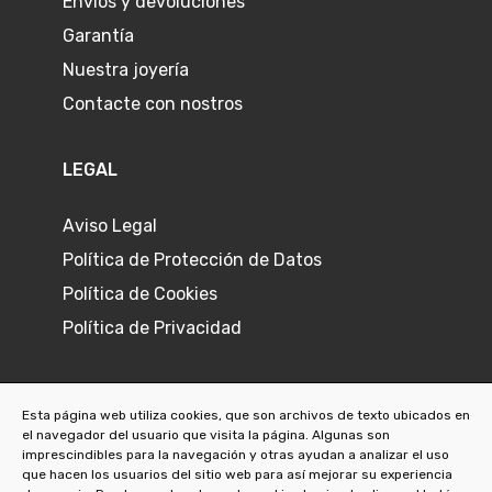
Envíos y devoluciones
Garantía
Nuestra joyería
Contacte con nostros
LEGAL
Aviso Legal
Política de Protección de Datos
Política de Cookies
Política de Privacidad
Esta página web utiliza cookies, que son archivos de texto ubicados en
el navegador del usuario que visita la página. Algunas son
©
2026
Joyeria L'Ermitage
imprescindibles para la navegación y otras ayudan a analizar el uso
que hacen los usuarios del sitio web para así mejorar su experiencia