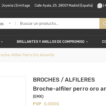
Joyería L'Ermitage
Calle Ayala, 25. 28001 Madrid (España)
(+
os
BRILLANTES Y ANILLOS DE COMPROMISO
C
che-Alfiler Perro Oro Amarillo
BROCHES / ALFILERES
Broche-alfiler perro oro a
(EMX)
PVP
5.000€