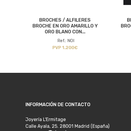
ES
BROCHES / ALFILERES
B
DÉCO
BROCHE EN ORO AMARILLO Y
BRO
ORO BLANO CON...
Ref.: NOI
PVP 1.200€
INFORMACIÓN DE CONTACTO
Joyería L'Ermitage
Calle Ayala, 25. 28001 Madrid (España)