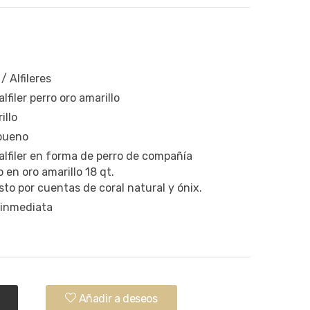
/ Alfileres
lfiler perro oro amarillo
illo
 bueno
lfiler en forma de perro de compañía
 en oro amarillo 18 qt.
o por cuentas de coral natural y ónix.
 inmediata
.
Añadir a deseos