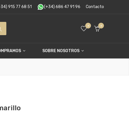
34) 915 77 68 51
(+34) 686 47 91 96
Contacto
0
0
OMPRAMOS
SOBRE NOSOTROS
marillo