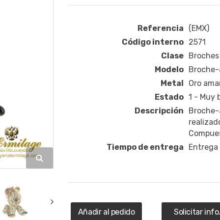
Referencia
(EMX)
Código interno
2571
Clase
Broches 
Modelo
Broche-a
Metal
Oro amar
Estado
1 - Muy
Descripción
Broche-a
realizado
Compuest
Tiempo de entrega
Entrega
Añadir al pedido
Solicitar info