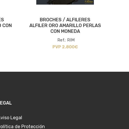
ES
BROCHES / ALFILERES
B
O CON
ALFILER ORO AMARILLO PERLAS
BROC
CON MONEDA
Ref.: RIM
PVP 2.800€
LEGAL
viso Legal
olítica de Protección