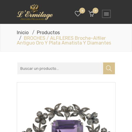
0
0
Inicio
Productos
BROCHES / ALFILERES Broche-Alfiler
Antiguo Oro Y Plata Amatista Y Diamantes