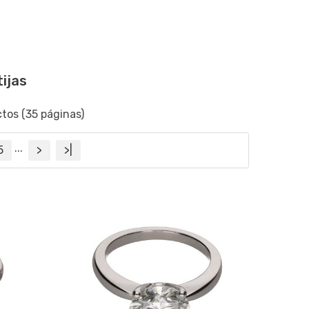
tijas
tos (35 páginas)
...
5
>
>|