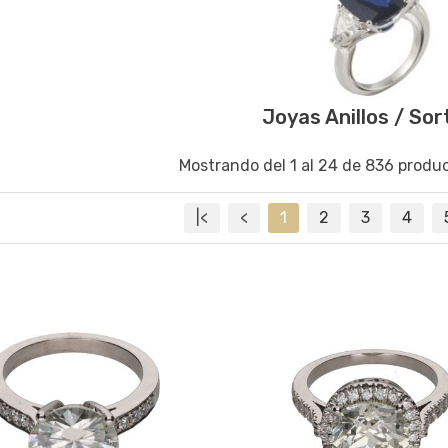
Joyas Anillos / Sor
Mostrando del 1 al 24 de 836 produc
|<
<
1
2
3
4