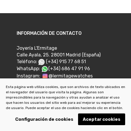
INFORMACIÓN DE CONTACTO
Joyería L'Ermitage
Calle Ayala, 25. 28001 Madrid (España)
Teléfono:
(+34) 915 77 68 51
WhatsApp:
(+34) 686 47 91 96
Instagram:
@lermitagewatches
Email:
info@joyerialermitage.com
Esta página web utiliza cookies, que son archivos de texto ubicados en
el navegador del usuario que visita la página. Algunas son
imprescindibles para la navegación y otras ayudan a analizar el uso
que hacen los usuarios del sitio web para así mejorar su experiencia
de usuario. Puede aceptar el uso de cookies haciendo clic en el botón.
ARTÍCULOS
Configuración de cookies
Aceptar cookies